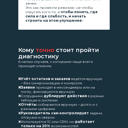
зачем.
Это как провести ревизию: не чтобы
отругать кого-то, а
чтобы понять, где
сила и где слабость, и начать
строить на этом улучшение.
Кому
точно
стоит пройти
диагностику
6 частых случаев, с которыми чаще всего
приходят клиенты.
❌
Учёт остатков и заказов
ведётся вручную
– без синхронизации и контроля
❌
Заявки
приходят в мессенджеры или на
почту, фиксируются вручную
❌
Сотрудники
дублируют действия
в разных
таблицах и системах
❌
Отчёты
собираются вручную – долго и с
разными цифрами
❌
Руководитель сам контролирует
задачи,
отгрузки и сверки
❌
Используется 1С или CRM, но
работает
только на 20%
возможностей