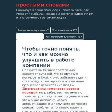
простыми словами
Сканируем ваши процессы - показываем, где
утекает прибыль и создаём схему внедрения ИИ
и инструментов автоматизации.
А если не понравится?
Это только для 1С?
Зачем это нужно?
Как проходит диагностика?
Чтобы точно понять,
что и как можно
улучшить в работе
компании
Без системы бизнес постепенно
зарастает рутиной. Кто-то вручную
копирует в Excel, кто-то забывает задачи,
отчёты идут с опозданием, а половина
процессов держится «на людях».
Диагностика помогает навести
порядок
: мы разбираем, что именно
тормозит рост, где теряются деньги и как
это можно исправить через
автоматизацию. Вы получаете не просто
список проблем, а понятную карту и
готовое решение – что менять, как, чем и