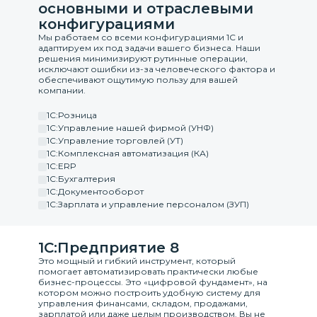
основными и отраслевыми
конфигурациями
Мы работаем со всеми конфигурациями 1С и
адаптируем их под задачи вашего бизнеса. Наши
решения минимизируют рутинные операции,
исключают ошибки из-за человеческого фактора и
обеспечивают ощутимую пользу для вашей
компании.
1С:Розница
1С:Управление нашей фирмой (УНФ)
1С:Управление торговлей (УТ)
1С:Комплексная автоматизация (КА)
1С:ERP
1C:Бухгалтерия
1С:Документооборот
1С:Зарплата и управление персоналом (ЗУП)
1С:Предприятие 8
Это мощный и гибкий инструмент, который
помогает автоматизировать практически любые
бизнес-процессы. Это «цифровой фундамент», на
котором можно построить удобную систему для
управления финансами, складом, продажами,
зарплатой или даже целым производством. Вы не