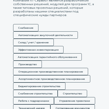
Компания «IT-Сервис» является разработчиком
собственных решений, модулей для программ 1С, а
также типовых проектных решений, которые
разработаны нашими специалистами под
специфические нужды партнеров.
Снабжение
Автоматизация закупочной деятельности
Склад / учет / хранение
Эффективная инвентаризация
Автоматизация гарантийного обслуживания
Производство
Операционное производственное планирование
Ассортиментное производственное планирование
Бюджетирование строительства
Снабжение строительства
Строительство
Работа с подрядчиками
Управление проектами
Технический надзор
Согласование документов