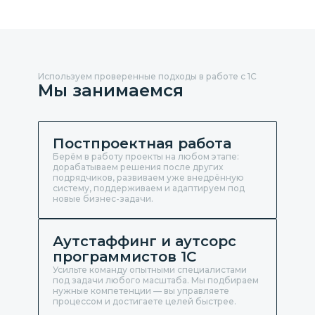
Используем проверенные подходы в работе с 1С
Мы занимаемся
Постпроектная работа
Берём в работу проекты на любом этапе:
дорабатываем решения после других
подрядчиков, развиваем уже внедрённую
систему, поддерживаем и адаптируем под
новые бизнес-задачи.
Аутстаффинг и аутсорс
программистов 1С
Усильте команду опытными специалистами
под задачи любого масштаба. Мы подбираем
нужные компетенции — вы управляете
процессом и достигаете целей быстрее.